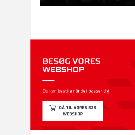
BESØG VORES
WEBSHOP
Du kan bestille når det passer dig
GÅ TIL VORES B2B
WEBSHOP