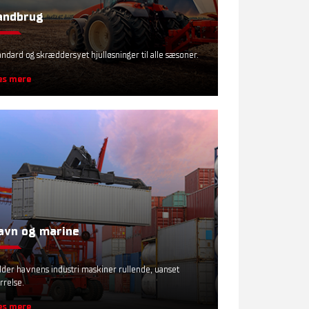
andbrug
andard og skræddersyet hjulløsninger til alle sæsoner.
s mere
avn og marine
lder havnens industri maskiner rullende, uanset
rrelse.
s mere