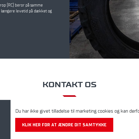
 Crop (RC) beror på samme
er længere levetid på dækket og
KONTAKT OS
Du har ikke givet tilladelse til marketing cookies og kan derfo
KLIK HER FOR AT ÆNDRE DIT SAMTYKKE