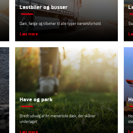
Lastbiler og busser
L
Dæk, fælge og tilbehør til alle typer kørselsforhold.
St
Læs mere
Læ
Have og park
H
Bredt udvalg af fin mønstrede dæk, der skåner
Ho
underlaget.
stø
Læs mere
Læ