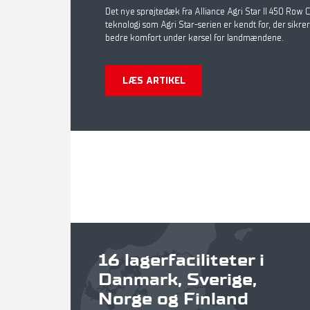
Det nye sprøjtedæk fra Alliance Agri Star II 450 Row
teknologi som Agri Star-serien er kendt for, der sikr
bedre komfort under kørsel for landmændene.
LÆS ARTIKEL
16 lagerfaciliteter i
Danmark, Sverige,
Norge og Finland