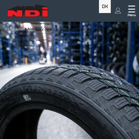
DK
☰
Menu
Nyheder
Nordexx relanceres i nyt design